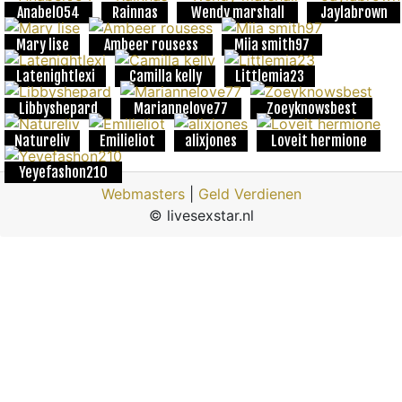
Anabel054
Rainnas
Wendy marshall
Jaylabrown
Mary lise
Ambeer rousess
Miia smith97
Latenightlexi
Camilla kelly
Littlemia23
Libbyshepard
Mariannelove77
Zoeyknowsbest
Natureliv
Emilieliot
alixjones
Loveit hermione
Yeyefashon210
Webmasters
|
Geld Verdienen
© livesexstar.nl