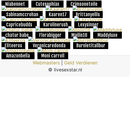
Niabennet
Cutesophiax
Crimsonetoile
Sabinamccrohan
Kaaren17
Brittanyellis
Capricebudds
Karolinerush
Lexysinner
chatur babe
Florabigger
Mailin18
Maddyluxe
Eliteeros
Veronicaredonda
Burnletitallbur
Amazonbella
Moni carroll
Webmasters
|
Geld Verdienen
© livesexstar.nl